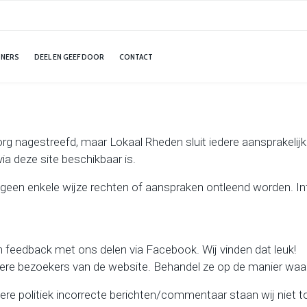
ONERS
DEEL EN GEEF DOOR
CONTACT
zorg nagestreefd, maar Lokaal Rheden sluit iedere aansprakelij
ia deze site beschikbaar is.
 geen enkele wijze rechten of aanspraken ontleend worden. I
n feedback met ons delen via Facebook. Wij vinden dat leuk!
dere bezoekers van de website. Behandel ze op de manier waar
re politiek incorrecte berichten/commentaar staan wij niet toe