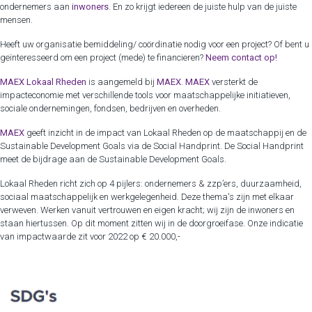
ondernemers aan
inwoners
. En zo krijgt iedereen de juiste hulp van de juiste
mensen.
Heeft uw organisatie bemiddeling/ coördinatie nodig voor een project? Of bent u
geïnteresseerd om een project (mede) te financieren?
Neem contact op!
MAEX Lokaal Rheden
is aangemeld bij
MAEX
.
MAEX
versterkt de
impacteconomie met verschillende tools voor maatschappelijke initiatieven,
sociale ondernemingen, fondsen, bedrijven en overheden.
MAEX
geeft inzicht in de impact van Lokaal Rheden op de maatschappij en de
Sustainable Development Goals via de Social Handprint. De Social Handprint
meet de bijdrage aan de Sustainable Development Goals.
Lokaal Rheden richt zich op 4 pijlers: ondernemers & zzp’ers, duurzaamheid,
sociaal maatschappelijk en werkgelegenheid. Deze thema's zijn met elkaar
verweven. Werken vanuit vertrouwen en eigen kracht; wij zijn de inwoners en
staan hiertussen. Op dit moment zitten wij in de doorgroeifase. Onze indicatie
van impactwaarde zit voor 2022 op € 20.000,-