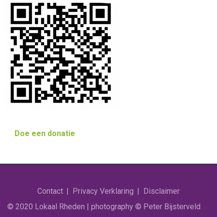
Doe een donatie
Contact
Privacy Verklaring
Disclaimer
© 2020 Lokaal Rheden | photography © Peter Bijsterveld